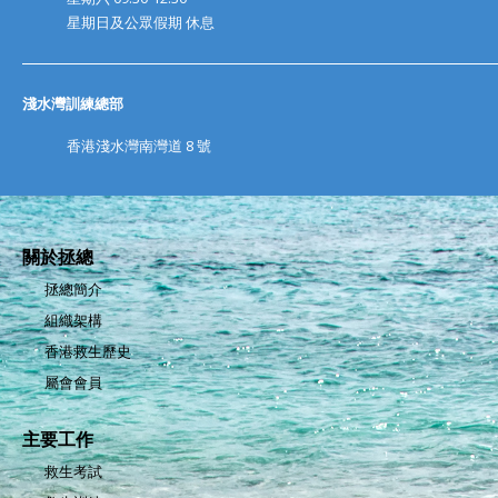
星期日及公眾假期 休息
淺水灣訓練總部
香港淺水灣南灣道 8 號
關於拯總
拯總簡介
組織架構
香港救生歷史
屬會會員
主要工作
救生考試