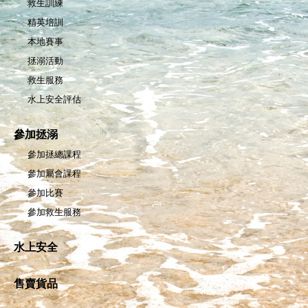
救生訓練
精英培訓
本地賽事
拯溺活動
救生服務
水上安全評估
參加拯溺
參加拯總課程
參加屬會課程
參加比賽
參加救生服務
水上安全
售賣貨品