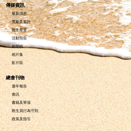
傳媒資訊
最新消息
獎勵及嘉許
救生星章
活動預告
新聞稿
相片集
影片區
總會刊物
週年報告
會訊
書籍及單張
救生員行為守則
政策及指引