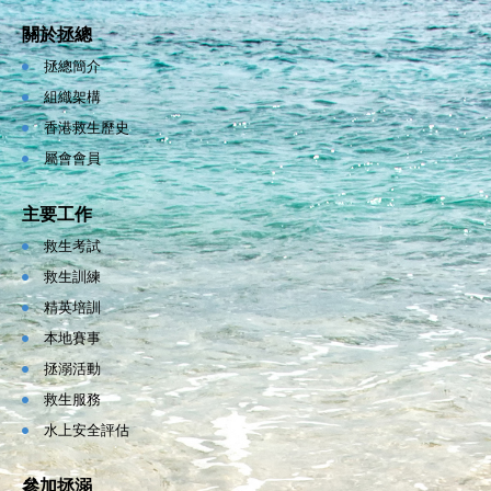
關於拯總
拯總簡介
組織架構
香港救生歷史
屬會會員
主要工作
救生考試
救生訓練
精英培訓
本地賽事
拯溺活動
救生服務
水上安全評估
參加拯溺