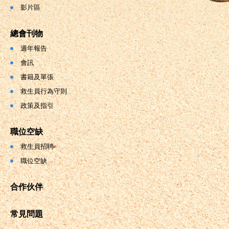
影片區
總會刊物
週年報告
會訊
書籍及單張
救生員行為守則
政策及指引
職位空缺
救生員招聘
職位空缺
合作伙伴
常見問題