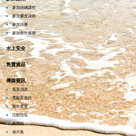
參加拯總課程
參加屬會課程
參加比賽
參加救生服務
水上安全
售賣貨品
傳媒資訊
最新消息
獎勵及嘉許
救生星章
活動預告
新聞稿
相片集