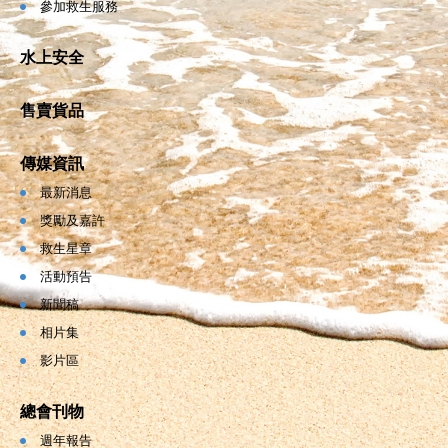
參加救生服務
水上安全
售賣貨品
傳媒資訊
最新消息
獎勵及嘉許
救生星章
活動預告
新聞稿
相片集
影片區
總會刊物
週年報告