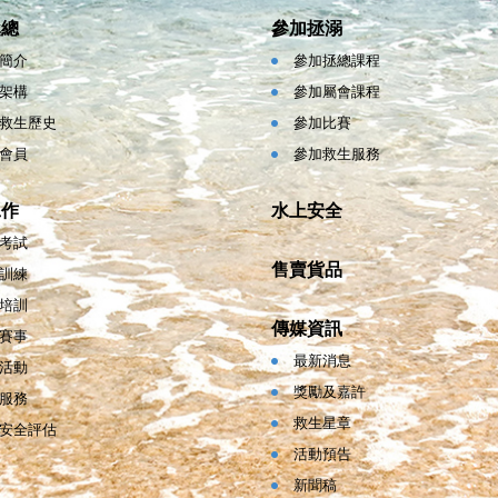
拯總
參加拯溺
簡介
參加拯總課程
架構
參加屬會課程
救生歷史
參加比賽
會員
參加救生服務
工作
水上安全
考試
售賣貨品
訓練
培訓
傳媒資訊
賽事
最新消息
活動
獎勵及嘉許
服務
救生星章
安全評估
活動預告
新聞稿