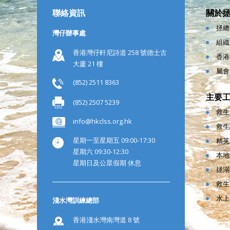
聯絡資訊
關於
拯總
灣仔辦事處
組織
香港灣仔軒尼詩道 258 號德士古
香港
大廈 21 樓
屬會
(852) 2511 8363
主要
(852) 2507 5239
救生
info@hkclss.org.hk
救生
星期一至星期五 09:00-17:30
精英
星期六 09:30-12:30
本地
星期日及公眾假期 休息
拯溺
救生
水上
淺水灣訓練總部
香港淺水灣南灣道 8 號