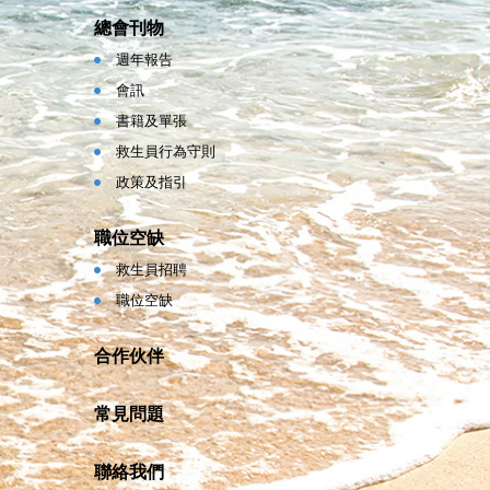
總會刊物
週年報告
會訊
書籍及單張
救生員行為守則
政策及指引
職位空缺
救生員招聘
職位空缺
合作伙伴
常見問題
聯絡我們