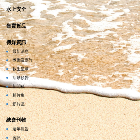
水上安全
售賣貨品
傳媒資訊
最新消息
獎勵及嘉許
救生星章
活動預告
新聞稿
相片集
影片區
總會刊物
週年報告
會訊