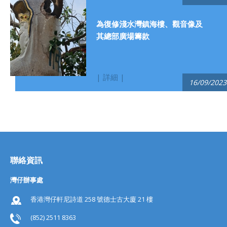
為復修淺水灣鎮海樓、觀音像及
其總部廣場籌款
| 詳細 |
16/09/2023
聯絡資訊
灣仔辦事處
香港灣仔軒尼詩道 258 號德士古大廈 21 樓
(852) 2511 8363