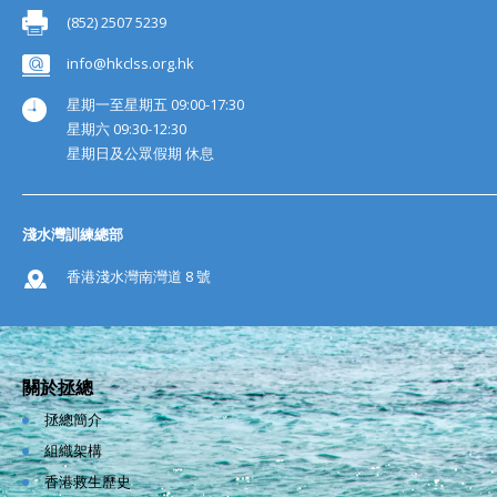
(852) 2507 5239
info@hkclss.org.hk
星期一至星期五 09:00-17:30
星期六 09:30-12:30
星期日及公眾假期 休息
淺水灣訓練總部
香港淺水灣南灣道 8 號
關於拯總
拯總簡介
組織架構
香港救生歷史