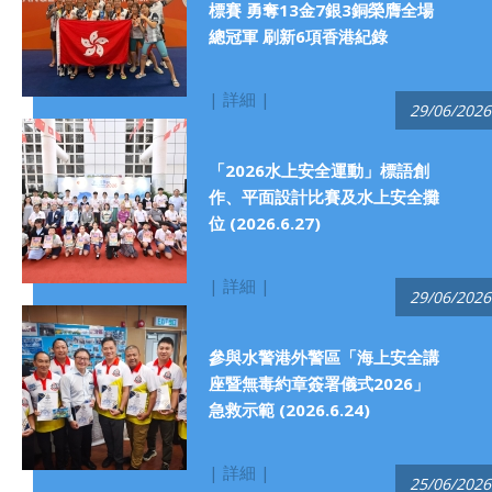
標賽 勇奪13金7銀3銅榮膺全場
總冠軍 刷新6項香港紀錄
| 詳細 |
29/06/2026
「2026水上安全運動」標語創
作、平面設計比賽及水上安全攤
位 (2026.6.27)
| 詳細 |
29/06/2026
參與水警港外警區「海上安全講
座暨無毒約章簽署儀式2026」
急救示範 (2026.6.24)
| 詳細 |
25/06/2026