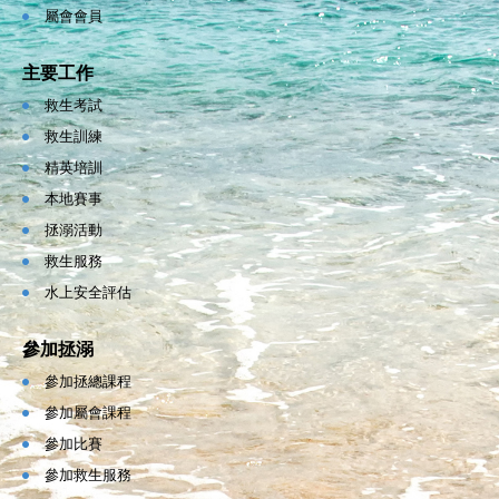
屬會會員
主要工作
救生考試
救生訓練
精英培訓
本地賽事
拯溺活動
救生服務
水上安全評估
參加拯溺
參加拯總課程
參加屬會課程
參加比賽
參加救生服務