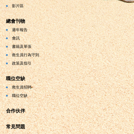
影片區
總會刊物
週年報告
會訊
書籍及單張
救生員行為守則
政策及指引
職位空缺
救生員招聘
職位空缺
合作伙伴
常見問題