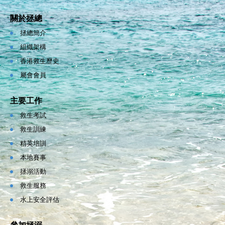
關於拯總
拯總簡介
組織架構
香港救生歷史
屬會會員
主要工作
救生考試
救生訓練
精英培訓
本地賽事
拯溺活動
救生服務
水上安全評估