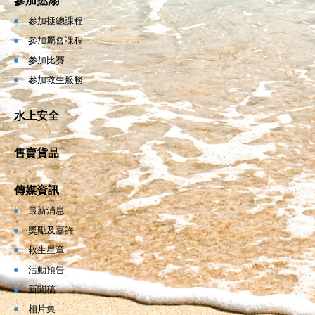
參加拯溺
參加拯總課程
參加屬會課程
參加比賽
參加救生服務
水上安全
售賣貨品
傳媒資訊
最新消息
獎勵及嘉許
救生星章
活動預告
新聞稿
相片集