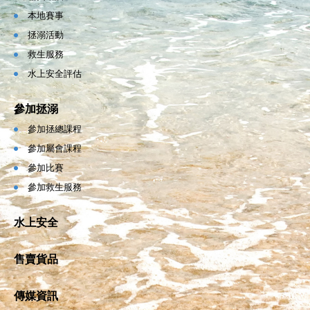
本地賽事
拯溺活動
救生服務
水上安全評估
參加拯溺
參加拯總課程
參加屬會課程
參加比賽
參加救生服務
水上安全
售賣貨品
傳媒資訊