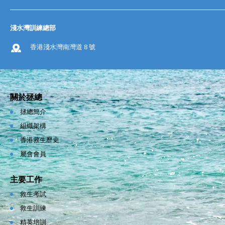
淺水灣訓練總部
香港淺水灣南灣道 8 號
關於拯總
拯總簡介
組織架構
香港救生歷史
屬會會員
主要工作
救生考試
救生訓練
精英培訓