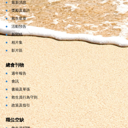
最新消息
獎勵及嘉許
救生星章
活動預告
新聞稿
相片集
影片區
總會刊物
週年報告
會訊
書籍及單張
救生員行為守則
政策及指引
職位空缺