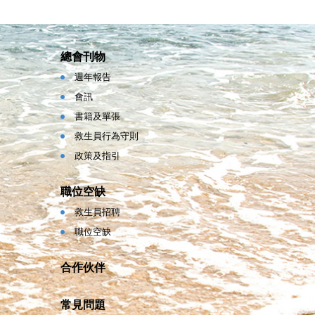
總會刊物
週年報告
會訊
書籍及單張
救生員行為守則
政策及指引
職位空缺
救生員招聘
職位空缺
合作伙伴
常見問題