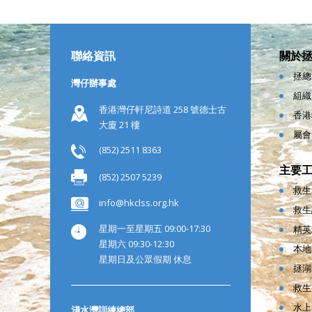
聯絡資訊
關於
拯總
灣仔辦事處
組織
香港灣仔軒尼詩道 258 號德士古
香港
大廈 21 樓
屬會
(852) 2511 8363
主要
(852) 2507 5239
救生
info@hkclss.org.hk
救生
星期一至星期五 09:00-17:30
精英
星期六 09:30-12:30
本地
星期日及公眾假期 休息
拯溺
救生
水上
淺水灣訓練總部