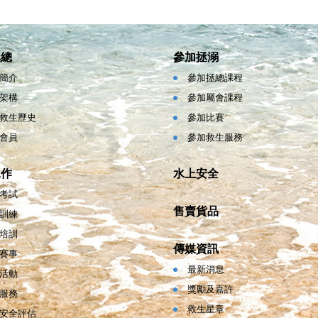
拯總
參加拯溺
簡介
參加拯總課程
架構
參加屬會課程
救生歷史
參加比賽
會員
參加救生服務
工作
水上安全
考試
售賣貨品
訓練
培訓
傳媒資訊
賽事
最新消息
活動
獎勵及嘉許
服務
救生星章
安全評估