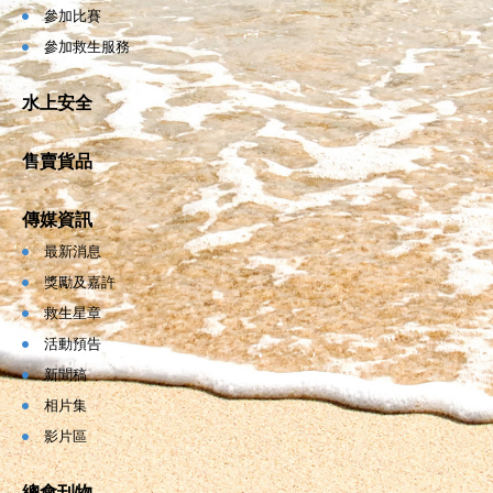
參加比賽
參加救生服務
水上安全
售賣貨品
傳媒資訊
最新消息
獎勵及嘉許
救生星章
活動預告
新聞稿
相片集
影片區
總會刊物