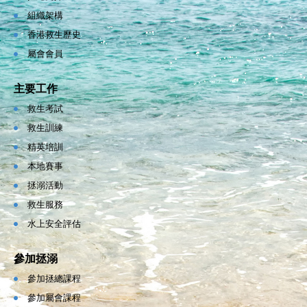
組織架構
香港救生歷史
屬會會員
主要工作
救生考試
救生訓練
精英培訓
本地賽事
拯溺活動
救生服務
水上安全評估
參加拯溺
參加拯總課程
參加屬會課程