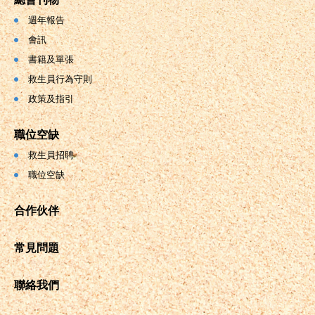
週年報告
會訊
書籍及單張
救生員行為守則
政策及指引
職位空缺
救生員招聘
職位空缺
合作伙伴
常見問題
聯絡我們