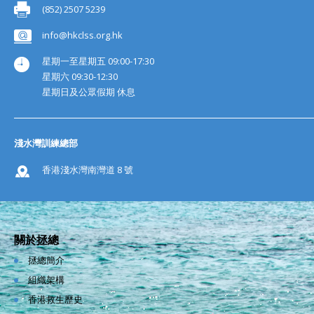
(852) 2507 5239
info@hkclss.org.hk
星期一至星期五 09:00-17:30
星期六 09:30-12:30
星期日及公眾假期 休息
淺水灣訓練總部
香港淺水灣南灣道 8 號
關於拯總
拯總簡介
組織架構
香港救生歷史