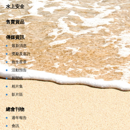
水上安全
售賣貨品
傳媒資訊
最新消息
獎勵及嘉許
救生星章
活動預告
新聞稿
相片集
影片區
總會刊物
週年報告
會訊