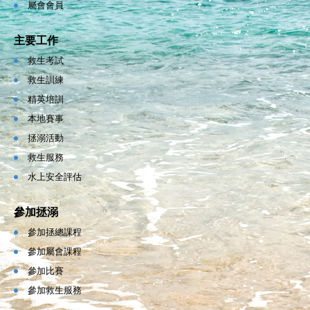
屬會會員
主要工作
救生考試
救生訓練
精英培訓
本地賽事
拯溺活動
救生服務
水上安全評估
參加拯溺
參加拯總課程
參加屬會課程
參加比賽
參加救生服務