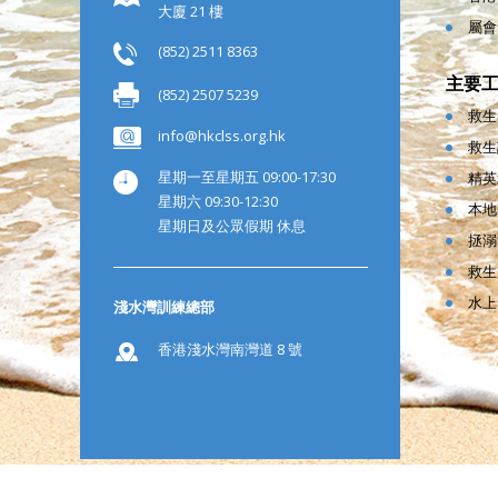
大廈 21 樓
屬會
(852) 2511 8363
主要
(852) 2507 5239
救生
info@hkclss.org.hk
救生
星期一至星期五 09:00-17:30
精英
星期六 09:30-12:30
本地
星期日及公眾假期 休息
拯溺
救生
水上
淺水灣訓練總部
香港淺水灣南灣道 8 號