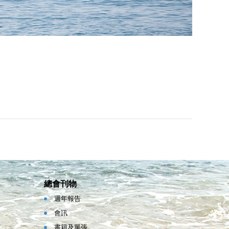
總會刊物
週年報告
會訊
書籍及單張