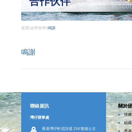
合作伙伴
首頁
合作伙伴
鳴謝
鳴謝
聯絡資訊
關於
拯總
灣仔辦事處
組織
香港灣仔軒尼詩道 258 號德士古
香港