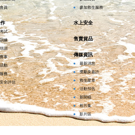
會員
參加救生服務
工作
水上安全
考試
售賣貨品
訓練
培訓
傳媒資訊
賽事
最新消息
活動
獎勵及嘉許
服務
救生星章
安全評估
活動預告
新聞稿
相片集
影片區