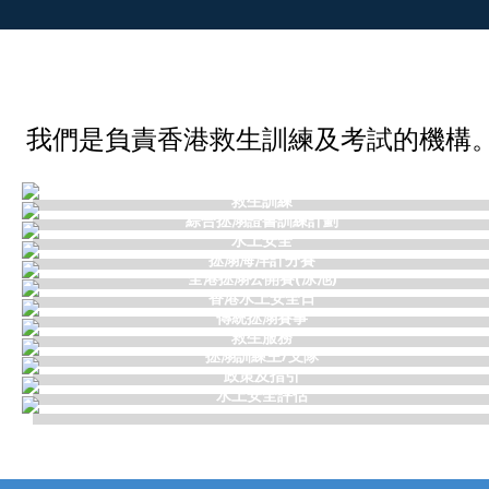
我們是負責香港救生訓練及考試的機構
考試時間表及考試規程
救生訓練
綜合拯溺證書訓練計劃
水上安全
拯溺海洋計分賽
全港拯溺公開賽(泳池)
香港水上安全日
傳統拯溺賽事
救生服務
拯溺訓練主/支隊
政策及指引
水上安全評估