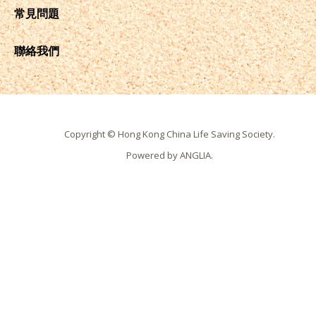
常見問題
聯絡我們
Copyright © Hong Kong China Life Saving Society.
Powered by
ANGLIA
.