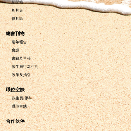
新聞稿
相片集
影片區
總會刊物
週年報告
會訊
書籍及單張
救生員行為守則
政策及指引
職位空缺
救生員招聘
職位空缺
合作伙伴