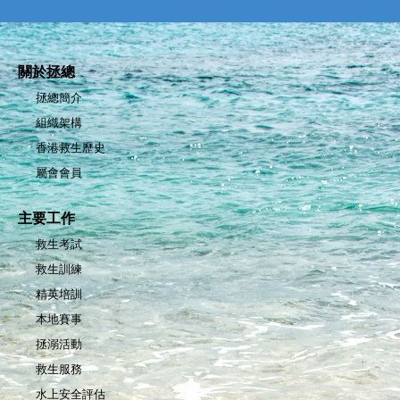
關於拯總
拯總簡介
組織架構
香港救生歷史
屬會會員
主要工作
救生考試
救生訓練
精英培訓
本地賽事
拯溺活動
救生服務
水上安全評估