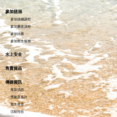
參加拯溺
參加拯總課程
參加屬會課程
參加比賽
參加救生服務
水上安全
售賣貨品
傳媒資訊
最新消息
獎勵及嘉許
救生星章
活動預告