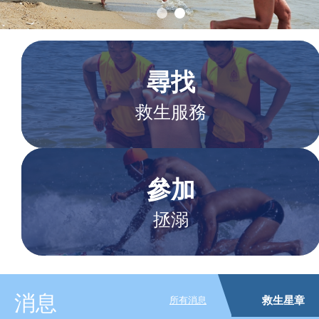
尋找
救生服務
參加
拯溺
支持
我們
消息
救生星章
所有消息