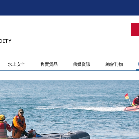
CIETY
水上安全
售賣貨品
傳媒資訊
總會刊物