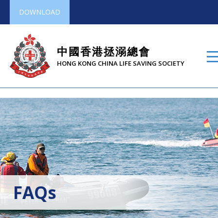
DOWNLOAD
中國香港拯溺總會
HONG KONG CHINA LIFE SAVING SOCIETY
FAQs