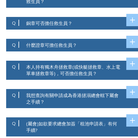
救生員？
Q
銅章可否擔任救生員？
Q
什麼證章可擔任救生員？
Q
本人持有獨木舟拯救章(或快艇拯救章、水上電
單車拯救章等)，可否擔任救生員？
Q
我想查詢有關申請成為香港拯溺總會轄下屬會
之手續？
Q
(屬會)如欲要求總會加簽「租池申請表」有何
手續?