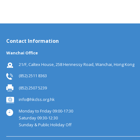
Contact Information
Wanchai Office
21/F, Caltex House, 258 Hennessy Road, Wanchai, Hong Kong
(852) 2511 8363
(852) 2507 5239
info@hkclss.org.hk
Monday to Friday 09:00-17:30
Saturday 09:30-12:30
Sunday & Public Holiday Off