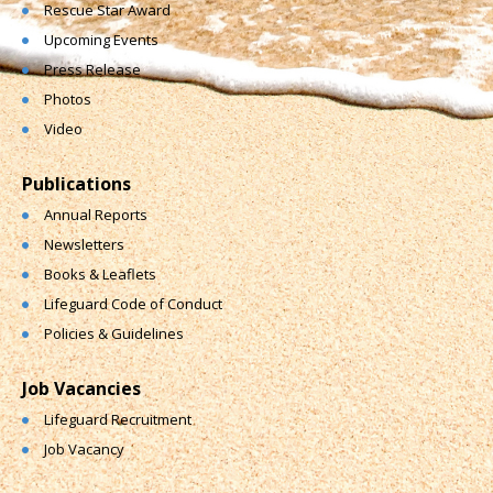
Rescue Star Award
Upcoming Events
Press Release
Photos
Video
Publications
Annual Reports
Newsletters
Books & Leaflets
Lifeguard Code of Conduct
Policies & Guidelines
Job Vacancies
Lifeguard Recruitment
Job Vacancy