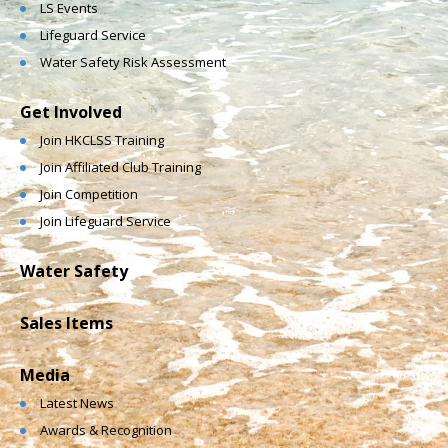
LS Events
Lifeguard Service
Water Safety Risk Assessment
Get Involved
Join HKCLSS Training
Join Affiliated Club Training
Join Competition
Join Lifeguard Service
Water Safety
Sales Items
Media
Latest News
Awards & Recognition