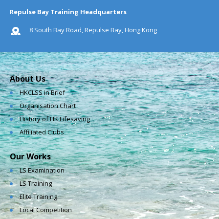
Repulse Bay Training Headquarters
8 South Bay Road, Repulse Bay, Hong Kong
About Us
HKCLSS in Brief
Organisation Chart
History of HK Lifesaving
Affiliated Clubs
Our Works
LS Examination
LS Training
Elite Training
Local Competition